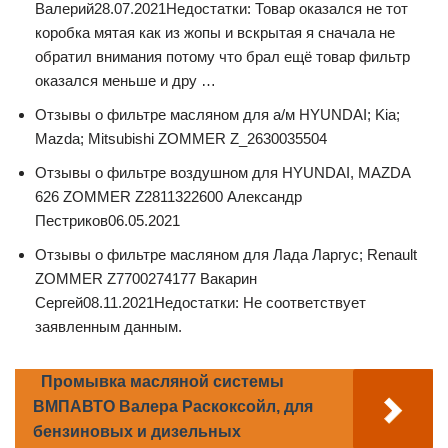
Валерий28.07.2021Недостатки: Товар оказался не тот
коробка мятая как из жопы и вскрытая я сначала не
обратил внимания потому что брал ещё товар фильтр
оказался меньше и дру …
Отзывы о фильтре масляном для а/м HYUNDAI; Kia;
Mazda; Mitsubishi ZOMMER Z_2630035504
Отзывы о фильтре воздушном для HYUNDAI, MAZDA
626 ZOMMER Z2811322600 Александр
Пестриков06.05.2021
Отзывы о фильтре масляном для Лада Ларгус; Renault
ZOMMER Z7700274177 Вакарин
Сергей08.11.2021Недостатки: Не соответствует
заявленным данным.
Промывка масляной системы
ВМПАВТО Валера Раскоксойл, для
бензиновых и дизельных