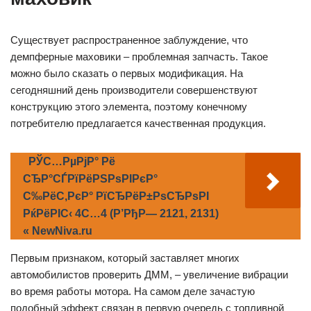
Существует распространенное заблуждение, что
демпферные маховики – проблемная запчасть. Такое
можно было сказать о первых модификация. На
сегодняшний день производители совершенствуют
конструкцию этого элемента, поэтому конечному
потребителю предлагается качественная продукция.
РЎС…РµРјР° Рё
СЂР°СЃРїРёРЅРѕРІРєР°
С‰РёС‚РєР° РїСЂРёР±РѕСЂРѕРІ
РќРёРІС‹ 4С…4 (Р’РђР— 2121, 2131)
« NewNiva.ru
Первым признаком, который заставляет многих
автомобилистов проверить ДММ, – увеличение вибрации
во время работы мотора. На самом деле зачастую
подобный эффект связан в первую очередь с топливной