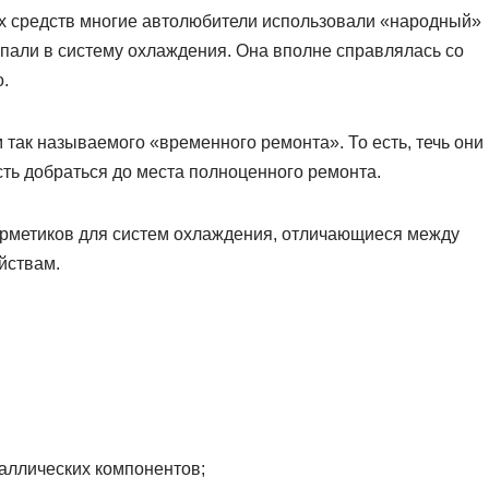
их средств многие автолюбители использовали «народный»
ыпали в систему охлаждения. Она вполне справлялась со
о.
м так называемого «временного ремонта». То есть, течь они
сть добраться до места полноценного ремонта.
ерметиков для систем охлаждения, отличающиеся между
йствам.
аллических компонентов;