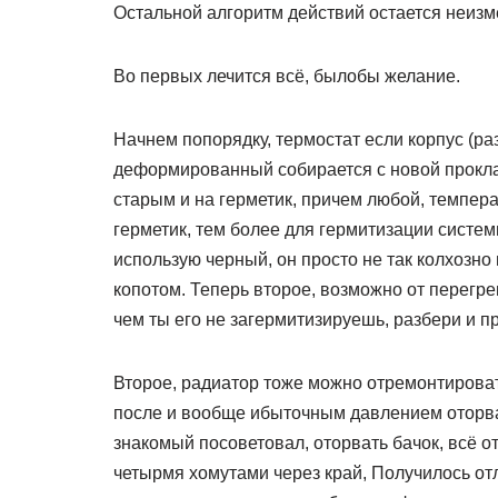
Остальной алгоритм действий остается неиз
Во первых лечится всё, былобы желание.
Начнем попорядку, термостат если корпус (раз
деформированный собирается с новой проклад
старым и на герметик, причем любой, темпе
герметик, тем более для гермитизации систе
использую черный, он просто не так колхозно
копотом. Теперь второе, возможно от перегре
чем ты его не загермитизируешь, разбери и пр
Второе, радиатор тоже можно отремонтироват
после и вообще ибыточным давлением оторвал
знакомый посоветовал, оторвать бачок, всё от
четырмя хомутами через край, Получилось отли