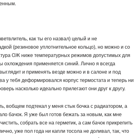
менным.
ветвлитель, как ты его назвал) целый и не
кой (резиновое уплотнительное кольцо), но можно и со
ратура ОЖ ниже температурных режимов допустимых для
мы охлождения применяется синий. Лично я всегда
 выглядит и применять везде можно и в салоне и под
ва у тебя деформировался корпус термостата и теперь ни
оверь насколько идеально прилегают они друг к другу.
ь, вобщем подтекал у меня стык бочка с радиатором, а
о бачок. Я уже был готов бежать за новым, как мне
чистить, собрать все на герметик, а сам бачок прикрепить
чно, уже пол года ни капли тосола не доливал, так, что