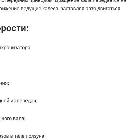
 с передним приводом. Вращение вала передается на
вижение ведущие колеса, заставляя авто двигаться.
рости:
нхронизатора;
ния;
ной из передач;
чного вала;
зов в теле ползуна;