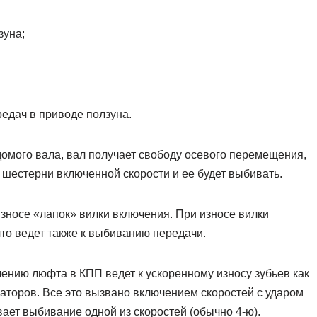
зуна;
едач в приводе ползуна.
домого вала, вал получает свободу осевого перемещения,
 шестерни включенной скорости и ее будет выбивать.
зносе «лапок» вилки включения. При износе вилки
что ведет также к выбиванию передачи.
лению люфта в КПП ведет к ускоренному износу зубьев как
заторов. Все это вызвано включением скоростей с ударом
вает выбивание одной из скоростей (обычно 4-ю).