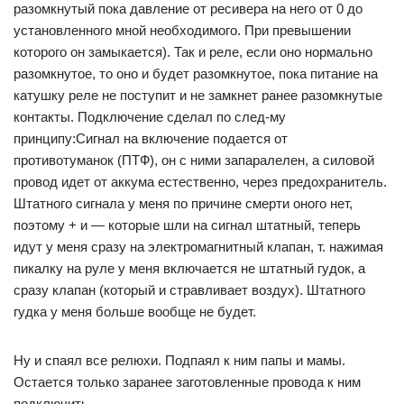
разомкнутый пока давление от ресивера на него от 0 до
установленного мной необходимого. При превышении
которого он замыкается). Так и реле, если оно нормально
разомкнутое, то оно и будет разомкнутое, пока питание на
катушку реле не поступит и не замкнет ранее разомкнутые
контакты. Подключение сделал по след-му
принципу:Сигнал на включение подается от
противотуманок (ПТФ), он с ними запаралелен, а силовой
провод идет от аккума естественно, через предохранитель.
Штатного сигнала у меня по причине смерти оного нет,
поэтому + и — которые шли на сигнал штатный, теперь
идут у меня сразу на электромагнитный клапан, т. нажимая
пикалку на руле у меня включается не штатный гудок, а
сразу клапан (который и стравливает воздух). Штатного
гудка у меня больше вообще не будет.
Ну и спаял все релюхи. Подпаял к ним папы и мамы.
Остается только заранее заготовленные провода к ним
подключить.