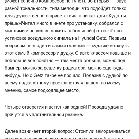
(может конечно компрессор не тянет), во-вторых — звук
разной тональности, типа мелодии, что подойдёт только
для дружественного приветствия, а ни как для «Куда ты
прёшь»!Читал много в инете про установку, собрался с
мыслями и решил выложить небольшой фотоотчёт по
установке воздушного сигнала на Hyundai Getz. Первым
вопросом был один и самый главный — куда же воткнуть
этот самый компрессор и дудку. С авто классом повыше и
побольше всё понятно — там места больше, можно под
бампер, можно за решетку радиатора, можно еще куда-
нибудь. Но с Getz такое не прошло. Полазив с дудкой по
всему подкапотному пространству я нашел, по моему
мнению, самое подходящее место.
Четыре отверстия и встал как родной! Провода удачно
прячутся в уплотнительной резинке.
Далее возникает второй вопрос: Стоит ли заморачиваться
по поводу подключения сигнала через реле и будет ли