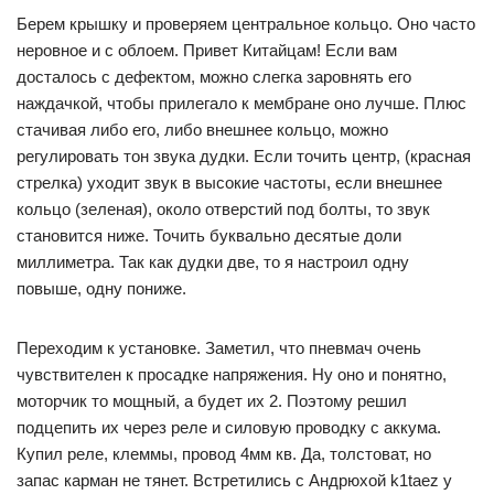
Берем крышку и проверяем центральное кольцо. Оно часто
неровное и с облоем. Привет Китайцам! Если вам
досталось с дефектом, можно слегка заровнять его
наждачкой, чтобы прилегало к мембране оно лучше. Плюс
стачивая либо его, либо внешнее кольцо, можно
регулировать тон звука дудки. Если точить центр, (красная
стрелка) уходит звук в высокие частоты, если внешнее
кольцо (зеленая), около отверстий под болты, то звук
становится ниже. Точить буквально десятые доли
миллиметра. Так как дудки две, то я настроил одну
повыше, одну пониже.
Переходим к установке. Заметил, что пневмач очень
чувствителен к просадке напряжения. Ну оно и понятно,
моторчик то мощный, а будет их 2. Поэтому решил
подцепить их через реле и силовую проводку с аккума.
Купил реле, клеммы, провод 4мм кв. Да, толстоват, но
запас карман не тянет. Встретились с Андрюхой k1taez у