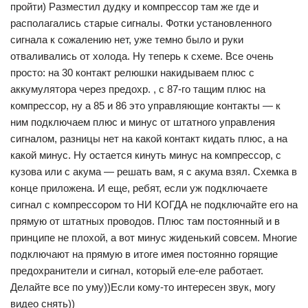
пройти) Разместил дудку и компрессор там же где и
располагались старые сигналы. Фотки установленного
сигнала к сожалению нет, уже темно было и руки
отваливались от холода. Ну теперь к схеме. Все очень
просто: на 30 контакт релюшки накидываем плюс с
аккумулятора через предохр. , с 87-го тащим плюс на
компрессор, ну а 85 и 86 это управляющие контакты — к
ним подключаем плюс и минус от штатного управления
сигналом, разницы нет на какой контакт кидать плюс, а на
какой минус. Ну остается кинуть минус на компрессор, с
кузова или с акума — решать вам, я с акума взял. Схемка в
конце приложена. И еще, ребят, если уж подключаете
сигнал с компрессором то НИ КОГДА не подключайте его на
прямую от штатных проводов. Плюс там постоянный и в
принципе не плохой, а вот минус жиденький совсем. Многие
подключают на прямую в итоге имея постоянно горящие
предохранители и сигнал, который еле-еле работает.
Делайте все по уму))Если кому-то интересен звук, могу
видео снять))