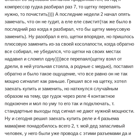
компрессор гудка разбирал раз 7, то щетку перепаять
нужно, то почистить)))) А последние недели 2 начал опять
замечать, что он не гудит, а еле еле свистит(так же было в
последний раз когда я разбирал, что бы щетку минусовую
заменить). Ну разобрал я его, щетки впорядке, но пришлось
плюсовую заменить из-за своей косолапости, когда обратно
все собирал, не убедился, что щетки на своих местах
надавил и сломпл одну))))все перепаял(щетку взял от
дрели, в ней угольная стояла, а родные с медью), поставил
обратно и было такое ощущение, что все равно он не так
мощно сигналит как раньше. Грешил все на щетку, хотел
заехать купить и заменить, но наткнулся случайным
образом на тему, где гудок через реле 4 контактное
подкоючен и мол по уму то его так и подключать, т.
стандартные выходы под сигнал не дают нужной мощности.
Ну и сегодня решил заехать купить реле и 4 разьема
мама(мне понадобилось всего 2, т. мой дед запасливый
человек, у него были уже провода с этими разъемами да и