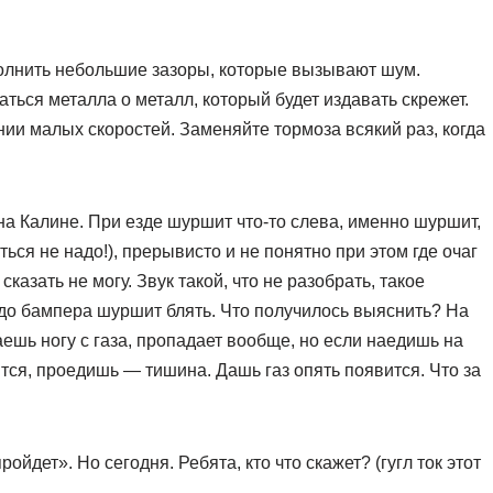
олнить небольшие зазоры, которые вызывают шум.
ься металла о металл, который будет издавать скрежет.
ии малых скоростей. Заменяйте тормоза всякий раз, когда
на Калине. При езде шуршит что-то слева, именно шуршит,
ься не надо!), прерывисто и не понятно при этом где очаг
 сказать не могу. Звук такой, что не разобрать, такое
до бампера шуршит блять. Что получилось выяснить? На
ешь ногу с газа, пропадает вообще, но если наедишь на
ится, проедишь — тишина. Дашь газ опять появится. Что за
ойдет». Но сегодня. Ребята, кто что скажет? (гугл ток этот