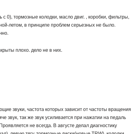
 с 0), тормозные колодки, масло двиг. , коробки, фильтры,
ной-летом, в принципе проблем серьезных не было.
чно.
крыты плохо. дело не в них.
щие звуки, частота которых зависит от частоты вращения
е звук, так же звук усиливается при нажатии на педаль
Проявляется не всегда. В августе делал диагностику
ад), левую тягу, тормозные диски(новые TRW), колодки