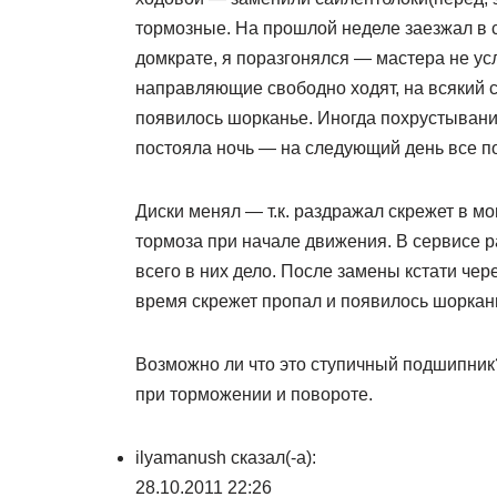
тормозные. На прошлой неделе заезжал в с
домкрате, я поразгонялся — мастера не у
направляющие свободно ходят, на всякий 
появилось шорканье. Иногда похрустывани
постояла ночь — на следующий день все по
Диски менял — т.к. раздражал скрежет в м
тормоза при начале движения. В сервисе ра
всего в них дело. После замены кстати чер
время скрежет пропал и появилось шоркан
Возможно ли что это ступичный подшипник? 
при торможении и повороте.
ilyamanush сказал(-а):
28.10.2011 22:26