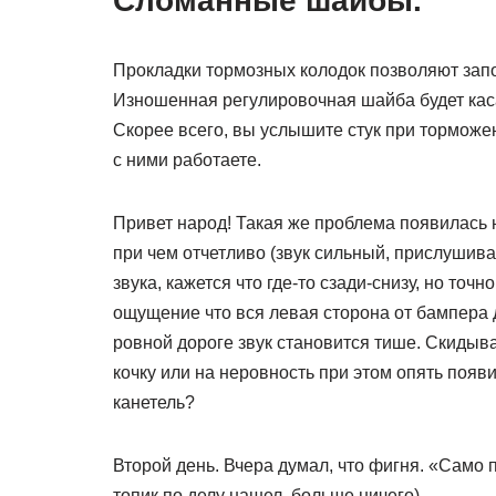
Сломанные шайбы.
Прокладки тормозных колодок позволяют зап
Изношенная регулировочная шайба будет касат
Скорее всего, вы услышите стук при торможен
с ними работаете.
Привет народ! Такая же проблема появилась 
при чем отчетливо (звук сильный, прислушиват
звука, кажется что где-то сзади-снизу, но точно
ощущение что вся левая сторона от бампера 
ровной дороге звук становится тише. Скидыва
кочку или на неровность при этом опять появ
канетель?
Второй день. Вчера думал, что фигня. «Само пр
топик по делу нашел, больше ничего)