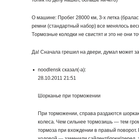
О машине: Пробег 28000 км, 3-х летка (бралась
ремни (стандартный набор) все менялось вес
Тормозные колодки не свистят и это не они то
Да! Сначала грешил на двери, думал может за
noodlensk сказал(-а):
28.10.2011 21:51
Шорканье при торможении
При торможении, справа раздаются шоркаю
колеса. Чем сильнее тормозишь — тем громч
тормоза при вхождении в правый поворот. 
ходовой — заменили сайлентблоки(перед, з