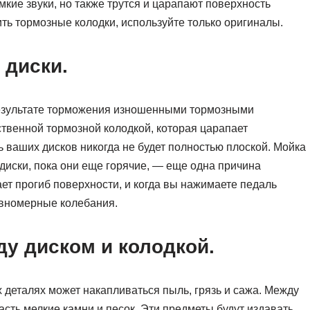
мкие звуки, но также трутся и царапают поверхность
ить тормозные колодки, используйте только оригиналы.
диски.
езультате торможения изношенными тормозными
твенной тормозной колодкой, которая царапает
ь ваших дисков никогда не будет полностью плоской. Мойка
диски, пока они еще горячие, — еще одна причина
т прогиб поверхности, и когда вы нажимаете педаль
авномерные колебания.
у диском и колодкой.
 деталях может накапливаться пыль, грязь и сажа. Между
асть мелкие камни и песок. Эти предметы будут издавать