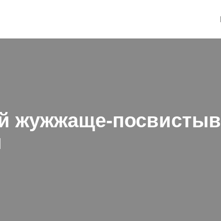
ый жужжаще-посвистыв
м