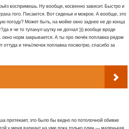
ерьёз воспримешь. Ну вообще, косвенно зависит. Быстро и
аха того. Писаются. Вот сиденье и мокрое. А вообще, это
ую погоду? Может быть, на мойке окно заднее не до конца
да я че то тупанул шутку не догнал ))) вообще вроде
. окно норм закрывается. А ты про лючёк поплавка рядом
т оттуда и течь!лючок поплавка посмотрю, спасибо за
ша протекает, это было бы видно по потолочной обивке
угой у меня вариант на уме пока только один — маленькая