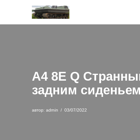
Перейти
к
содержимому
А4 8Е Q Странн
задним сиденье
автор:
admin
03/07/2022