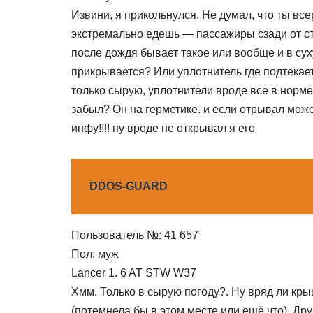
Извини, я прикольнулся. Не думал, что ты вс
экстремально едешь — пассажиры сзади от стр
после дождя бывает такое или вообще и в сух
прикрывается? Или уплотнитель где подтекает?
только сырую, уплотнители вроде все в норме
забыл? Он на герметике. и если отрывал може
инфу!!!! ну вроде не открывал я его
DDOS-GUARD
Пользователь №: 41 657
Пол: муж
Lancer 1. 6 AT STW W37
Хмм. Только в сырую погоду?. Ну вряд ли кры
(потемнела бы в этом месте или ещё что). Др