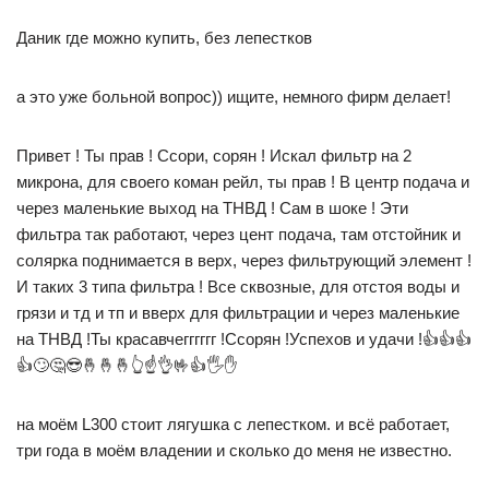
Даник где можно купить, без лепестков
а это уже больной вопрос)) ищите, немного фирм делает!
Привет ! Ты прав ! Ссори, сорян ! Искал фильтр на 2
микрона, для своего коман рейл, ты прав ! В центр подача и
через маленькие выход на ТНВД ! Сам в шоке ! Эти
фильтра так работают, через цент подача, там отстойник и
солярка поднимается в верх, через фильтрующий элемент !
И таких 3 типа фильтра ! Все сквозные, для отстоя воды и
грязи и тд и тп и вверх для фильтрации и через маленькие
на ТНВД !Ты красавчегггггг !Ссорян !Успехов и удачи !👍👍👍
👍🙄🤔😎🤞🤞🤞👆☝️👌🤟👍🖐✋
на моём L300 стоит лягушка с лепестком. и всё работает,
три года в моём владении и сколько до меня не известно.