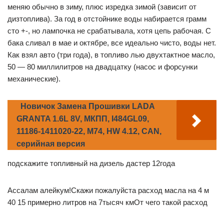
меняю обычно в зиму, плюс изредка зимой (зависит от
дизтоплива). За год в отстойнике воды набирается грамм
сто +-, но лампочка не срабатывала, хотя цепь рабочая. С
бака сливал в мае и октябре, все идеально чисто, воды нет.
Как взял авто (три года), в топливо лью двухтактное масло,
50 — 80 миллилитров на двадцатку (насос и форсунки
механические).
Новичок Замена Прошивки LADA
GRANTA 1.6L 8V, МКПП, I484GL09,
11186-1411020-22, M74, HW 4.12, CAN,
серийная версия
подскажите топливный на дизель дастер 12года
Ассалам алейкум!Скажи пожалуйста расход масла на 4 м
40 15 примерно литров на 7тысяч кмОт чего такой расход