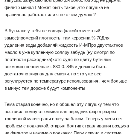
запуска. запускаю повторно ,он холостой ход не держит.
фильтр менял ! Может быть такое ,что лягушка не
правильно работает или я не о чем думаю ?
В бутылке у тебя не соляра (какойто местный
замес)промерий плотность. там керосина % 70Для
удаления воды добавляй жидкость И-МПро двухтактное
масло в уже купленную соляру забудь (ну смотря по
плотности расходника)хотя судя по цвету бутылки
возможно непомешает. 830-0. 845 и должны быть
достаточно жирная для смазки. но это уже все
регулируется по температуре использования , чем больше
в минус тем дороже будут компоненты
Тема старая конечно, но я обошел эту лягушку тем что
поставил помпу от омывателя передних фар в разрез
топливной магистрали сразу за баком. Теперь у меня нет
проблем с подкачкой, открыл болтик стравливания воздуха
на фильтре и нажимаю подкачку. Пару секунд и система