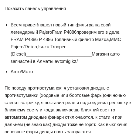
Показать панель управления
Всем привет!нашел новый тип фильтра на свой
легендарный PajeroFram P4886проверим его в деле.
FRAM P4886 P 4886 Топливный фильтр Mazda,MMC
Pajero/Delica,Isuzu Trooper
(Diesel)___________________________Магазин авто
запчастей в Алматы avtomig.kz/
Авто/Мото
По поводу противотуманок: я установил диодные
противотуманки (ходовые или бортовые фары)они ночью
слепят встречку, я поставил реле и подсоеденил релюшку к
ближнему свету и когда включаешь ближний свет то
автоматом диодные фанари отключаются, к стати и при
дальнем (не знаю как) диоды тоже не горят. Как выключил
основные фары диоды опять загораются