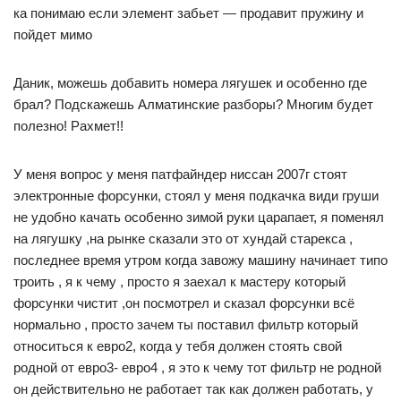
ка понимаю если элемент забьет — продавит пружину и
пойдет мимо
Даник, можешь добавить номера лягушек и особенно где
брал? Подскажешь Алматинские разборы? Многим будет
полезно! Рахмет!!
У меня вопрос у меня патфайндер ниссан 2007г стоят
электронные форсунки, стоял у меня подкачка види груши
не удобно качать особенно зимой руки царапает, я поменял
на лягушку ,на рынке сказали это от хундай старекса ,
последнее время утром когда завожу машину начинает типо
троить , я к чему , просто я заехал к мастеру который
форсунки чистит ,он посмотрел и сказал форсунки всё
нормально , просто зачем ты поставил фильтр который
относиться к евро2, когда у тебя должен стоять свой
родной от евро3- евро4 , я это к чему тот фильтр не родной
он действительно не работает так как должен работать, у