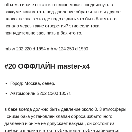
объем а иначе остаток топливо может пподвиснуть в
ваккуме. или встать под давление обратки. и то и другое
плохо. не знаю это где надо ездить что бы в бак что то
попало через такие отверстия? этио если тока
принудительно засыпать в бак что то.
mb w 202 220 d 1994 mb w 124 250 d 1990
#20 ОФФЛАЙН master-x4
Город: Москва, север.
Автомобиль:S202 C200 1997г.
в баке всегда должно быть давление около 0. 3 атмосферы
, снизы бака установлен клапан сброса избыточного
давления и он же не допускает вакума , он состоит из
трубки и шарика в этой трубке, когда трубка забивается