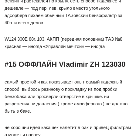
бензин и растекался по крылу. есть способ надежнее и
дешевле — под пер. лев. крыло вместо угольного
адсорбера пихаем обычный ТАЗовский бензофильтр за
40р. и всего делов.
W124 300E 88г. 103, АКПП (передняя половина) ТАЗ №8
красная — иногда «Управляй мечтой» — иногда
#15 ОФФЛАЙН Vladimir ZH 123030
самый простой и как показывает опыт самый надежный
способ, выбрось резиновую прокладку из под пробки
бензобака или просверли отверстие в крышке. ни
разрежения ни давления ( кроме амосферного ) не должно
быть в баке.
не хороший идея какашек налетит в бак и привеД фильтрам
а может и насосу