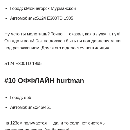
Город: г.Мончегорск Мурманской
Автомобиль:S124 Е300TD 1995
Ну чего ты молотишь? Точно — сказал, как в лужу п. нул!
Оттуда и вонь! Бак не должен быть ни под давлением, ни
под разряжением. Для этого и делается вентиляция.
S124 Е300TD 1995
#10 ОФФЛАЙН hurtman
Город: spb
Автомобиль:246/451
на 123ем получается — да. и то если нет системы
регенерации паров. (на бензусе).