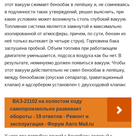
этот вакуум сжимает бензобак в лепёшку и, не сомневаясь
в подлинности таких утверждений, решил выяснить, при
каких условиях может возникнуть столь глубокий вакуум.
Топливная система является замкнутой и максимально
изолированной от атмосферы, причем, по сути, бензин из
неё только вытекает (в четыре струи). Горловина бака
заглушена пробкой. Объем топлива при работающем
двигателе уменьшается, подсоса воздуха как бы нет. В
результате, неминуемо должен появиться вакуум. Чтобы
этот вакуум действительно не смял бензобак в лепёшку,
между бензобаком (опуская сепаратор, гравитационный
клапан) и адсорбером установлен т. двухходовой клапан:
ВАЗ-21102 на холостом ходу
самопроизвольно развивает
обороты - 19 ответов - Ремонт и
эксплуатация - Форум Авто Mail.ru
У него два патрубка: тонкий к бензобаку, толстый к