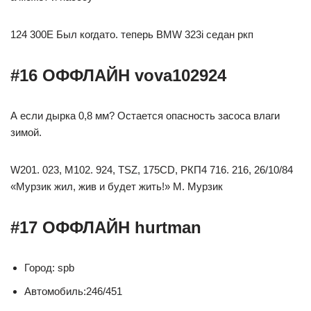
124 300E Был когдато. теперь BMW 323i седан ркп
#16 ОФФЛАЙН vova102924
А если дырка 0,8 мм? Остается опасность засоса влаги
зимой.
W201. 023, M102. 924, TSZ, 175CD, РКП4 716. 216, 26/10/84
«Мурзик жил, жив и будет жить!» М. Мурзик
#17 ОФФЛАЙН hurtman
Город: spb
Автомобиль:246/451