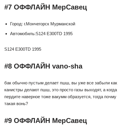
#7 ОФФЛАЙН МерСавец
Город: г.Мончегорск Мурманской
Автомобиль:S124 Е300TD 1995
S124 Е300TD 1995
#8 ОФФЛАЙН vano-sha
бак обычно пустым делает пшш, вы уже все забыли как
канистры делают пшш, это просто газы выходят, а когда
пердите наверное тоже вакумм образуется, тогда почму
такая вонь?
#9 ОФФЛАЙН МерСавец