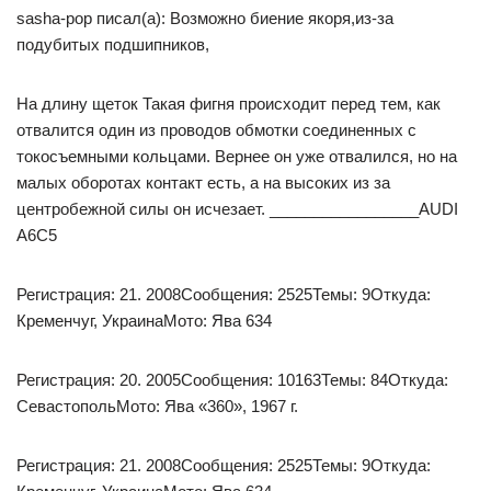
sasha-pop писал(а): Возможно биение якоря,из-за
подубитых подшипников,
На длину щеток Такая фигня происходит перед тем, как
отвалится один из проводов обмотки соединенных с
токосъемными кольцами. Вернее он уже отвалился, но на
малых оборотах контакт есть, а на высоких из за
центробежной силы он исчезает. _________________AUDI
A6C5
Регистрация: 21. 2008Сообщения: 2525Темы: 9Откуда:
Кременчуг, УкраинаМото: Ява 634
Регистрация: 20. 2005Сообщения: 10163Темы: 84Откуда:
СевастопольМото: Ява «360», 1967 г.
Регистрация: 21. 2008Сообщения: 2525Темы: 9Откуда: