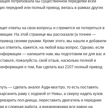
зация потребовала бы существенной переделки всей
их передний или полный привод, велась в рамках других
 ищет ответы на свои вопросы и стремится не потеряться в
ации. На этой странице мы рассказали (а точнее —
 привод своими руками. Кроме этого, мы нашли и добавили
ых ответить, кажется, на любой ваш вопрос. Однако, если
 информации — напишите нам, мы подготовим ее для вас и
тавьте, пожалуйста, свой отзыв, насколько полной и
информация о том, Как сделать ваз 2107 полный привод
уть — сделать аналог Ауди-кваттро, то есть поставить
варганить раму с ходовой от Нивы, а сверху надеть кузов
ереварить пол-днища, переставить двигатель и передние
ая и сложная работа, а внедорожника все равно на