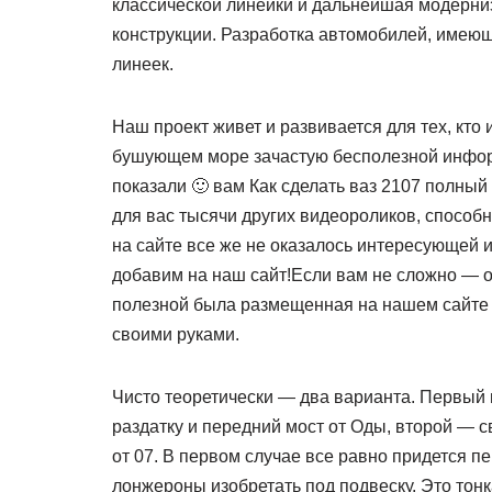
классической линейки и дальнейшая модерни
конструкции. Разработка автомобилей, имеющ
линеек.
Наш проект живет и развивается для тех, кто
бушующем море зачастую бесполезной информ
показали 🙂 вам Как сделать ваз 2107 полный
для вас тысячи других видеороликов, способн
на сайте все же не оказалось интересующей
добавим на наш сайт!Если вам не сложно — ос
полезной была размещенная на нашем сайте 
своими руками.
Чисто теоретически — два варианта. Первый п
раздатку и передний мост от Оды, второй — с
от 07. В первом случае все равно придется п
лонжероны изобретать под подвеску. Это тонк