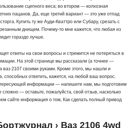
ользование сцепного веса; во втором — колхозная
етних пацанов. Да, еще третий вариант — это уже отпад
торга. Купить ту же Ауди-Кваттро или Субару, срезать с
отрезанным днищем. Почему-то мне кажется, что любая из
ядит гораздо лучше.
 ищет ответы на свои вопросы и стремится не потеряться в
ации. На этой странице мы рассказали (а точнее —
а ваз 2107 своими руками. Кроме этого, мы нашли и
, способных ответить, кажется, на любой ваш вопрос.
 интересующей информации — напишите нам, мы подготовим
е сложно — оставьте, пожалуйста, свой отзыв, насколько
ем сайте информация о том, Как сделать полный привод
Бортжурнал › Ваз 2106 4wd