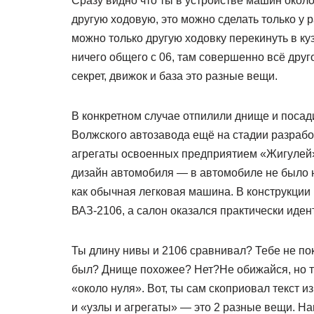
Сразу видно что ты в устройстве машин около 
другую ходовую, это можно сделать только у 
можно только другую ходовку перекинуть в куз
ничего общего с 06, там совершенно всё друго
секрет, движок и база это разные вещи.
В конкретном случае отпилили днище и посади
Волжского автозавода ещё на стадии разрабо
агрегаты освоенных предприятием «Жигулей»
дизайн автомобиля — в автомобиле не было 
как обычная легковая машина. В конструкции
ВАЗ-2106, а салон оказался практически иде
Ты длину нивы и 2106 сравнивал? Тебе не пок
был? Днище похожее? Нет?Не обижайся, но т
«около нуля». Вот, ты сам скоприовал текст из
и «узлы и агрегаты» — это 2 разные вещи. Н