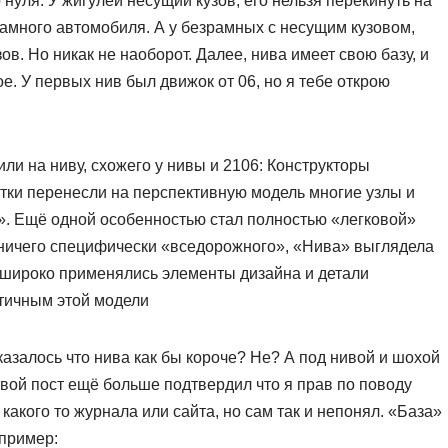
нуля. У жигулей несущий кузов, его нельзя перекинуть на
рамного автомобиля. А у безрамных с несущим кузовом,
ов. Но никак не наоборот. Далее, нива имеет свою базу, и
е. У первых нив был движок от 06, но я тебе открою
ли на ниву, схожего у нивы и 2106: Конструкторы
тки перенесли на перспективную модель многие узлы и
. Ещё одной особенностью стал полностью «легковой»
ничего специфически «вседорожного», «Нива» выглядела
 широко применялись элементы дизайна и детали
нтичным этой модели
азалось что нива как бы короче? Не? А под нивой и шохой
вой пост ещё больше подтвердил что я прав по поводу
 какого то журнала или сайта, но сам так и непонял. «База»
апример: