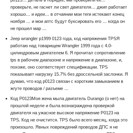
проверьте, не гаснет ли свет двигателя… джип работает
хорошо… и идеи… в отчаянии мои теги истекают конец
ноября … и мои аптс будут буксировать его … когда он
не прошел мар …
Jeep wrangler p1999 0123 года, код напряжения TPSЯ
работаю над товарищем Wrangler 1999 года с 4.0-
цилиндровым двигателем 6. Я прочитал сопротивление
tps в рабочем диапазоне и напряжение в диапазоне, и,
похоже, оно соответствует спецификации. TPS
показывает нагрузку 15.7% без дроссельной заслонки. Я
думаю, что код p0123 связан с коротким замыканием в
жгуте проводов / разъеме …
Код P0123Моя жена мыла двигатель Durango (о нет) на
прошлой неделе и была вознаграждена проверкой
двигателя на ужасное высокое напряжение P0123 на
TPS. Код не очистится. TPS было всего месяц, когда это
произошло. Явных повреждений проводов ДПС я не