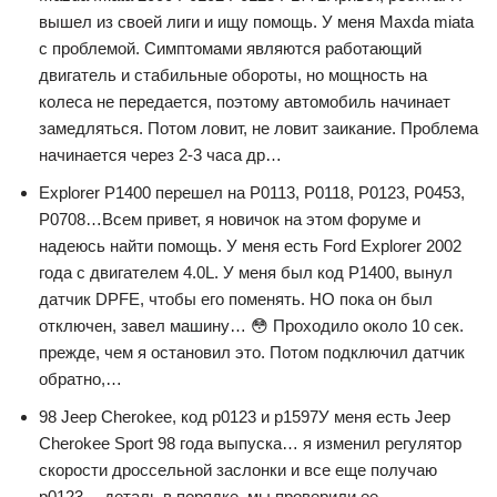
вышел из своей лиги и ищу помощь. У меня Maxda miata
с проблемой. Симптомами являются работающий
двигатель и стабильные обороты, но мощность на
колеса не передается, поэтому автомобиль начинает
замедляться. Потом ловит, не ловит заикание. Проблема
начинается через 2-3 часа др…
Explorer P1400 перешел на P0113, P0118, P0123, P0453,
P0708…Всем привет, я новичок на этом форуме и
надеюсь найти помощь. У меня есть Ford Explorer 2002
года с двигателем 4.0L. У меня был код P1400, вынул
датчик DPFE, чтобы его поменять. НО пока он был
отключен, завел машину… 😳 Проходило около 10 сек.
прежде, чем я остановил это. Потом подключил датчик
обратно,…
98 Jeep Cherokee, код p0123 и p1597У меня есть Jeep
Cherokee Sport 98 года выпуска… я изменил регулятор
скорости дроссельной заслонки и все еще получаю
p0123… деталь в порядке, мы проверили ее…