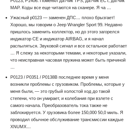
P0123, P1406. Поменял датчик TPS, датчик ECT, датчик
MAP. Коды все еще читаются на сканере. Я ча …
Ужасный p0123 — заменен ДПС… плохо брызгает!
Хорошо, мы говорим о Jeep Wrangler Sport 99. Недавно
пришлось заменить коллектор, но до этого загорелся
индикатор CE и индикатор AIRBAG, и я начал
распыляться. Звуковой сигнал и все остальное работает
… Я слежу за некоторыми темами, и некоторые указали,
что неисправная часовая пружина может быть причиной
…
P0123 / P0351 / P0138В последнее время у меня
возникли проблемы с грузовиком. Проблемы, которые у
меня были, — это грубый холостой ход до такой
степени, что он умирает, и колебания при взлете с
самого начала. Преобразователь тока также не
заблокируется. У грузовика более 150,000 50,0 миль. Я
проводил обычное обслуживание трансмиссии каждые
XNUMX…