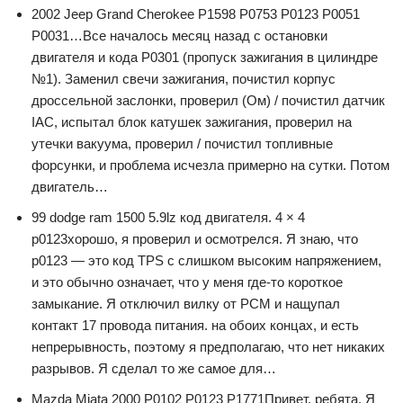
2002 Jeep Grand Cherokee P1598 P0753 P0123 P0051
P0031…Все началось месяц назад с остановки
двигателя и кода P0301 (пропуск зажигания в цилиндре
№1). Заменил свечи зажигания, почистил корпус
дроссельной заслонки, проверил (Ом) / почистил датчик
IAC, испытал блок катушек зажигания, проверил на
утечки вакуума, проверил / почистил топливные
форсунки, и проблема исчезла примерно на сутки. Потом
двигатель…
99 dodge ram 1500 5.9lz код двигателя. 4 × 4
p0123хорошо, я проверил и осмотрелся. Я знаю, что
p0123 — это код TPS с слишком высоким напряжением,
и это обычно означает, что у меня где-то короткое
замыкание. Я отключил вилку от PCM и нащупал
контакт 17 провода питания. на обоих концах, и есть
непрерывность, поэтому я предполагаю, что нет никаких
разрывов. Я сделал то же самое для…
Mazda Miata 2000 P0102 P0123 P1771Привет, ребята. Я