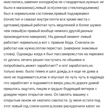
окислились,заменил колодки(на не стандартные,нужных не
было в магазинах),левый эсп(электро стеклоподъемник)
был в нормальном состоянии,правый подзаржавел
(почистил и смазал внутри почти все кроме места с
щетками),правый работал чуть медленней и более шумно
чем левый(он правый вообще немного другой,разные
производители наверное). На данный момент левый
работает нормально,а вот с правым беда. Сначала он
работал как нужно,потом перестал. (наверное знакомые
слова). Однажды когда я был пассажиром,стоя на парковке
от делать нечего решил постучать по обшивке и
попробовать,может заработает? и ого! заработало,но
только вниз. было темно и шел дождь,а я еще не дома а
окно не поднимается,итак я опускал по чуть чуть в надежде
что заработает и поднимется вверх,увы,по дороге домой
пришлось ощутить лицом и грудью бодрящий ветерок с
дождем через открытое окно. Оставлять машину с
открытым окном не хватило смелости. (у меня кстати под
этот новый год сняли колеса,позже раскурочили капот но