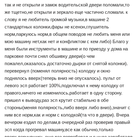
так и не открыли и замок водительской двери поломали,то
же тщетно,не открыли и зеркало еще частично сломали. к
слову я не любитель громкой музыки,в машине 2
стандартных колонки,фары не ксенон,глушитель
норм,паркуюсь норм,в общем поводов не любить меня или
мою машину нет,как нет и конфликтом с кем либо) Благо у
меня были инструменты в машине и по приезду у дома на
парковке почти снял обшивку двери(о чем
пожалел,оказалось достаточно дырки от снятой колонки).
перевернул (поменял полярность) колодку и окно
поднялось вверх(теперь вниз не опускалось). пульт от
левого эсп работает 100%,подключал к нему колодку от
правого,ничего не изменилось,работает в одну сторону.
пришел к выводу,раз эсп крутит стабильно в обе
стороны(меняя полярность,либо вверх либо вниз),значит с
ним все норм,как и норм с колодкой(та что в двери). Вчера
вечером ездил по делам,в очередной раз проверив правый
эсп когда прогревал машину,все как обычно,только
вверх,вернувшись еще раз попробовал и о чудо,заработало