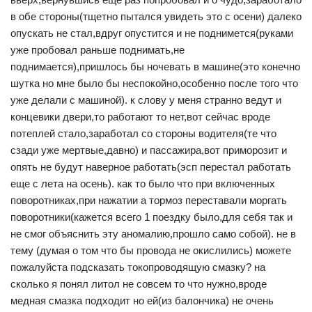
в обе стороны(тщетно пытался увидеть это с осени) далеко
опускать не стал,вдруг опустится и не поднимется(руками
уже пробовал раньше поднимать,не
поднимается),пришлось бы ночевать в машине(это конечно
шутка но мне было бы неспокойно,особенно после того что
уже делали с машиной). к слову у меня странно ведут и
концевики двери,то работают то нет,вот сейчас вроде
потеплей стало,заработал со стороны водителя(те что
сзади уже мертвые,давно) и пассажира,вот приморозит и
опять не будут наверное работать(эсп перестал работать
еще с лета на осень). как то было что при включенных
поворотниках,при нажатии а тормоз переставали моргать
поворотники(кажется всего 1 поездку было,для себя так и
не смог объяснить эту аномалию,прошло само собой). не в
тему (думая о том что бы провода не окислились) можете
пожалуйста подсказать токопроводящую смазку? на
сколько я понял литол не совсем то что нужно,вроде
медная смазка подходит но ей(из балончика) не очень