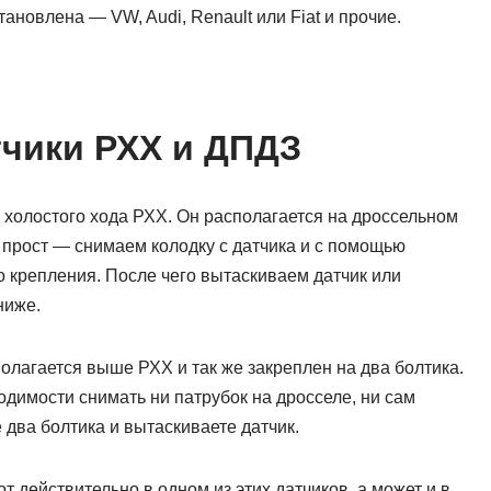
тановлена — VW, Audi, Renault или Fiat и прочие.
тчики РХХ и ДПДЗ
 холостого хода РХХ. Он располагается на дроссельном
 прост — снимаем колодку с датчика и с помощью
о крепления. После чего вытаскиваем датчик или
ниже.
олагается выше РХХ и так же закреплен на два болтика.
ходимости снимать ни патрубок на дросселе, ни сам
 два болтика и вытаскиваете датчик.
т действительно в одном из этих датчиков, а может и в