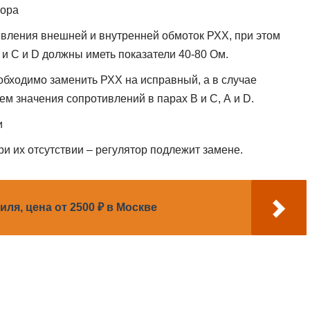
тора
вления внешней и внутренней обмоток РХХ, при этом
 и С и D должны иметь показатели 40-80 Ом.
бходимо заменить РХХ на исправный, а в случае
м значения сопротивлений в парах В и С, А и D.
и
ри их отсутствии – регулятор подлежит замене.
я, цена от 2500 ₽ в Москве