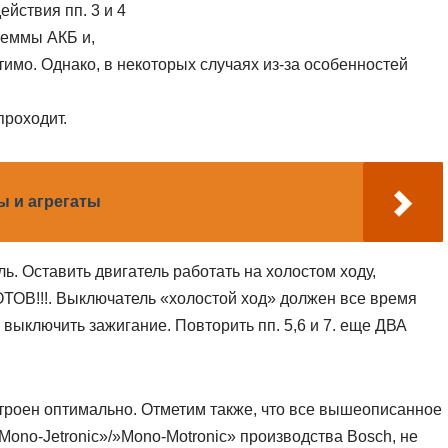
йствия пп. 3 и 4
леммы АКБ и,
имо. Однако, в некоторых случаях из-за особенностей
проходит.
ы и агрегаты
ь. Оставить двигатель работать на холостом ходу,
ОВ!!!. Выключатель «холостой ход» должен все время
 выключить зажигание. Повторить пп. 5,6 и 7. еще ДВА
троен оптимально. Отметим также, что все вышеописанное
ono-Jetronic»/»Mono-Motronic» производства Bosch, не