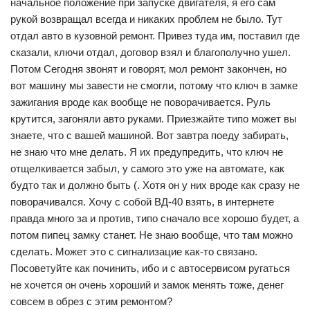
начальное положение при запуске двигателя, я его сам
рукой возвращал всегда и никаких проблем не было. Тут
отдал авто в кузовной ремонт. Привез туда им, поставил где
сказали, ключи отдал, договор взял и благополучно ушел.
Потом Сегодня звонят и говорят, мол ремонт закончен, но
вот машину мы завести не смогли, потому что ключ в замке
зажигания вроде как вообще не поворачивается. Руль
крутится, загоняли авто руками. Приезжайте типо может вы
знаете, что с вашей машиной. Вот завтра поеду забирать,
не знаю что мне делать. Я их предупредить, что ключ не
отщелкивается забыл, у самого это уже на автомате, как
будто так и должно быть (. Хотя он у них вроде как сразу не
поворачивался. Хочу с собой ВД-40 взять, в интернете
правда много за и против, типо сначало все хорошо будет, а
потом пипец замку станет. Не знаю вообще, что там можно
сделать. Может это с сигнализацие как-то связано.
Посоветуйте как починить, ибо и с автосервисом ругаться
не хочется он очень хороший и замок менять тоже, денег
совсем в обрез с этим ремонтом?