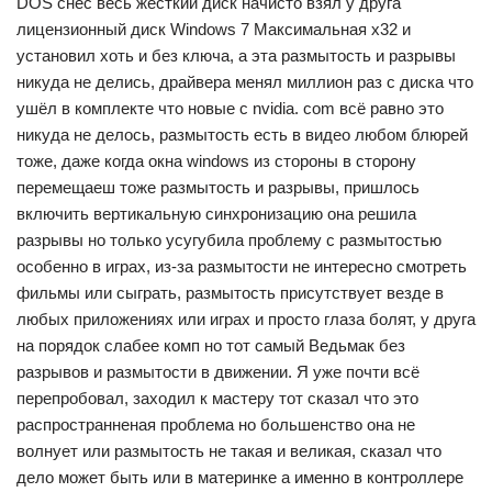
DOS снес весь жёсткий диск начисто взял у друга
лицензионный диск Windows 7 Максимальная x32 и
установил хоть и без ключа, а эта размытость и разрывы
никуда не делись, драйвера менял миллион раз с диска что
ушёл в комплекте что новые с nvidia. com всё равно это
никуда не делось, размытость есть в видео любом блюрей
тоже, даже когда окна windows из стороны в сторону
перемещаеш тоже размытость и разрывы, пришлось
включить вертикальную синхронизацию она решила
разрывы но только усугубила проблему с размытостью
особенно в играх, из-за размытости не интересно смотреть
фильмы или сыграть, размытость присутствует везде в
любых приложениях или играх и просто глаза болят, у друга
на порядок слабее комп но тот самый Ведьмак без
разрывов и размытости в движении. Я уже почти всё
перепробовал, заходил к мастеру тот сказал что это
распространненая проблема но большенство она не
волнует или размытость не такая и великая, сказал что
дело может быть или в материнке а именно в контроллере