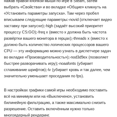
нажав правой кнопкой мыши по игре в Steam, затем
выбрать «Свойства» и во вкладке «Общие» кликнуть на
«Установить параметры запуска». Там через пробел
вписываем следующие параметры:-novid (отключает видео
заставку при запуске);-high (задаёт высокий приоритет
процессу CS:GO);-freq x (вместо x должна быть частота
развёртки вашего монитора в герцах);-threads x (вместо x
должно быть количество логических процессоров вашего
CPU — эту информацию можно узнать в диспетчере задач
во вкладке «Производительность»);-nod3d9ex (позволяет
быстрее разворачивать игру);-noaafonts (убирает
сглаживание шрифтов);-lv (убирает кровь и так далее, чем
значительно уменьшает проседания по fps).
В настройках графики самой игры необходимо поставить
всё на минимум или на «Выключено», установить
билинейную фильтрацию, а также максимально снизить
разрешение. Оставить включённым нужно только
многоядерный рендеринг.