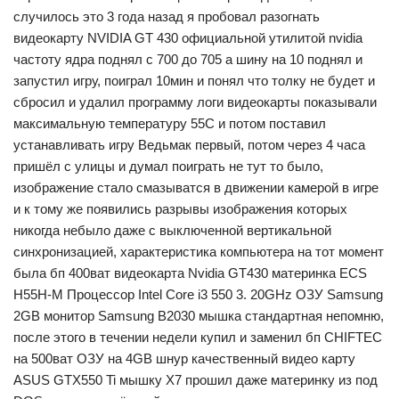
случилось это 3 года назад я пробовал разогнать
видеокарту NVIDIA GT 430 официальной утилитой nvidia
частоту ядра поднял с 700 до 705 а шину на 10 поднял и
запустил игру, поиграл 10мин и понял что толку не будет и
сбросил и удалил программу логи видеокарты показывали
максимальную температуру 55C и потом поставил
устанавливать игру Ведьмак первый, потом через 4 часа
пришёл с улицы и думал поиграть не тут то было,
изображение стало смазыватся в движении камерой в игре
и к тому же появились разрывы изображения которых
никогда небыло даже с выключенной вертикальной
синхронизацией, характеристика компьютера на тот момент
была бп 400ват видеокарта Nvidia GT430 материнка ECS
H55H-M Процессор Intel Core i3 550 3. 20GHz ОЗУ Samsung
2GB монитор Samsung B2030 мышка стандартная непомню,
после этого в течении недели купил и заменил бп CHIFTEC
на 500ват ОЗУ на 4GB шнур качественный видео карту
ASUS GTX550 Ti мышку X7 прошил даже материнку из под