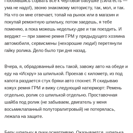
Побоявшись сорвать все к чертовой бабушке (сила есть —
ума не надо!), звоню знакомому мотористу, так, мол, и так.
На что он мне отвечает, топай на рынок или в магазин и
покупай ремонтную шпильку, потом заедешь, я тебе
поменяю, а пока можешь недельку-две и так поездить. И
вердикт — при замене ремня ГРМ у предыдущего хозяина
автомобиля, сервисмены (нехорошие люди!) перетянули
гайку ролика. Дело было три дня назад.
Вчера, я, обрадованный весь такой, завожу авто на обеде и
еду на «Искру» за шпилькой. Проехав с километр, из под
капота раздается стук бряки авто глохнет. Я скидываю
кожух ремня ГРМ и вижу следующий натюрморт: Ремень
отдельно, ролик со шпилькой отдельно. Проставочная
шайба под ролик (не забываем, двигатель у меня
восьмиклапанный полуторалитровый) не потерялась,
лежала на защите.
Беру шпильку в руки осматриваю. Оказывается, шпилька