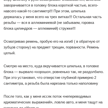
заворачивается в головку блока короткой частью, всего-
навсего какой-то сантиметр!!! При этом, шпилька
держалась у меня всего на трех витках!!! Остальная часть
резьбы — вся в аллюминиевой (не забываем, горовка
блока цилиндров — аллюминий) стружке!!!
Осматриваю ремень, пробую его на изгиб ( в обратную от
зубцов сторону) на предмет трещин, порваности. Ремень
целый.
Смотрю на место, куда вкручивается шпилька, в головке
блока — вырвало «хорошо», ровненько так, не раздолбило.
При это установил, что отверстие глубиной примерно 2
сантиметра, а резьба была нарезана только наполовину
После того, как у меня иссяк поток «непереводимых
идиоматических выражений», ловлю авто, и меня тащут на
галстуке до «Искры».