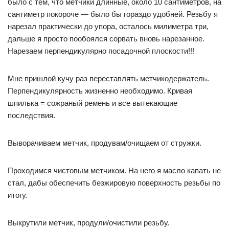
было с тем, что метчики длинные, около 10 сантиметров, на
сантиметр покороче — было бы гораздо удобней. Резьбу я
нарезал практически до упора, осталось милиметра три,
дальше я просто пообоялся сорвать вновь нарезанное.
Нарезаем перпендикулярно посадочной плоскости!!!
Мне пришлой кучу раз переставлять метчикодержатель.
Перпендикулярность жизненно необходимо. Кривая
шпилька = сожраный ремень и все вытекающие
последствия.
Выворачиваем метчик, продувам/очищаем от стружки.
Проходимся чистовым метчиком. На него я масло капать не
стал, дабы обеспечить безжировую поверхность резьбы по
итогу.
Выкрутили метчик, продули/очистили резьбу.