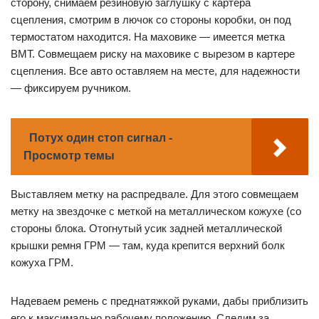
сторону, снимаем резиновую заглушку с картера
сцепления, смотрим в лючок со стороны коробки, он под
термостатом находится. На маховике — имеется метка
ВМТ. Совмещаем риску на маховике с вырезом в картере
сцепления. Все авто оставляем на месте, для надежности
— фиксируем ручником.
Потух один стоп сигнал -
Просмотр темы
Выставляем метку на распредвале. Для этого совмещаем
метку на звездочке с меткой на металлическом кожухе (со
стороны блока. Отогнутый усик задней металлической
крышки ремня ГРМ — там, куда крепится верхний болк
кожуха ГРМ.
Надеваем ремень с преднатяжкой руками, дабы приблизить
его к максимально рабочему положению. Следим за