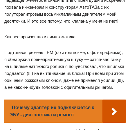
падающей железобетонной плиты с моей души и искренняя
похвала инженерам и конструкторам АвтоТАЗа с их
полуторалитровым восьмиклапанным двигателем моей
десяточки. И это все потому, что клапана у меня не гнет!
Как все произошло и симптоматика.
Подтягивая ремень ГРМ (об этом позже, с фотографиями),
я обнаружил пренеприятнейшую штуку — затягивая гайку
на шпильке натяжного ролика я почувствовал, что шпилька
поддается (!!!) на вытягивание из блока! При всем при этом
обычным рожковым ключом, даже не применяя усилий (!!!),
а не какой-нибудь головкой с офигительным рычагом.
Почему адаптер не подключается к
ЭБУ - диагностика и ремонт