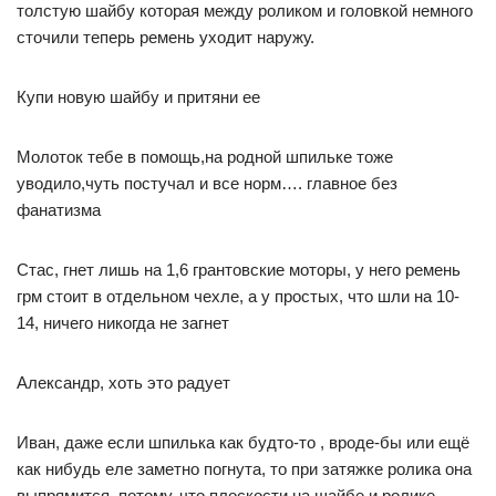
толстую шайбу которая между роликом и головкой немного
сточили теперь ремень уходит наружу.
Купи новую шайбу и притяни ее
Молоток тебе в помощь,на родной шпильке тоже
уводило,чуть постучал и все норм…. главное без
фанатизма
Стас, гнет лишь на 1,6 грантовские моторы, у него ремень
грм стоит в отдельном чехле, а у простых, что шли на 10-
14, ничего никогда не загнет
Александр, хоть это радует
Иван, даже если шпилька как будто-то , вроде-бы или ещё
как нибудь еле заметно погнута, то при затяжке ролика она
выпрямится, потому, что плоскости на шайбе и ролике