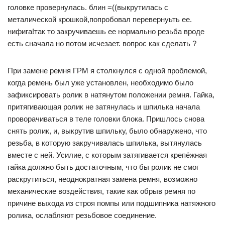
головке провернулась. блин =((выкрутилась с
металической крошкой,попробовал перевернуьть ее.
нифига!так то закручиваешь ее нормально резьба вроде
есть сначала но потом исчезает. вопрос как сделать ?
При замене ремня ГРМ я столкнулся с одной проблемой,
когда ремень был уже установлен, необходимо было
зафиксировать ролик в натянутом положении ремня. Гайка,
притягивающая ролик не затянулась и шпилька начала
проворачиваться в теле головки блока. Пришлось снова
снять ролик, и, выкрутив шпильку, было обнаружено, что
резьба, в которую закручивалась шпилька, вытянулась
вместе с ней. Усилие, с которым затягивается крепёжная
гайка должно быть достаточным, что бы ролик не смог
раскрутиться, неоднократная замена ремня, возможно
механические воздействия, такие как обрыв ремня по
причине выхода из строя помпы или подшипника натяжного
ролика, ослабляют резьбовое соединение.