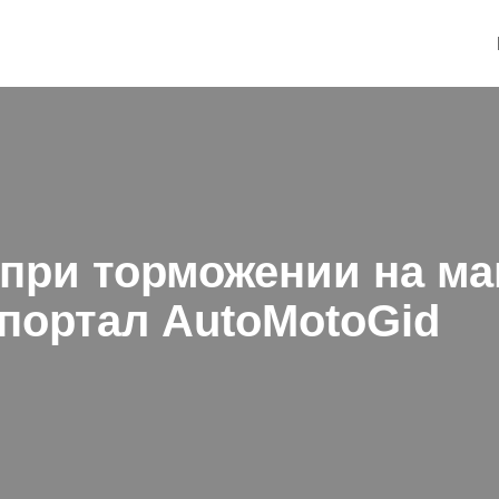
 при торможении на м
портал AutoMotoGid