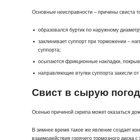
Основные неисправности – причины свиста т
образовался буртик по наружному диаметру
заклинивает суппорт при торможении – н
суппорта;
осыпаются фрикционные накладки, покрыва
направляющие втулки суппорта закисли от 
Свист в сырую погод
Осенью причиной скрипа может оказаться дожд
В зимнее время такое же явление создает кон
взаимодействия горячего тормозного диска с