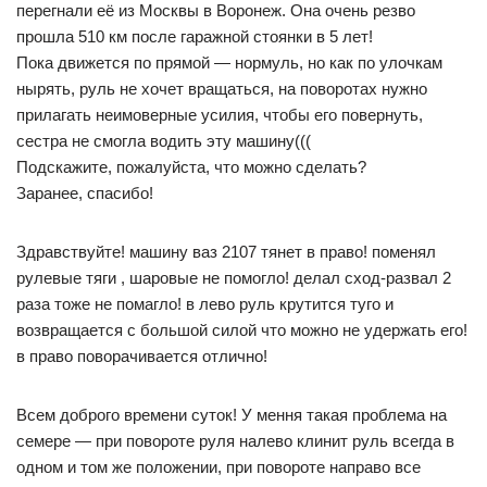
перегнали её из Москвы в Воронеж. Она очень резво
прошла 510 км после гаражной стоянки в 5 лет!
Пока движется по прямой — нормуль, но как по улочкам
нырять, руль не хочет вращаться, на поворотах нужно
прилагать неимоверные усилия, чтобы его повернуть,
сестра не смогла водить эту машину(((
Подскажите, пожалуйста, что можно сделать?
Заранее, спасибо!
Здравствуйте! машину ваз 2107 тянет в право! поменял
рулевые тяги , шаровые не помогло! делал сход-развал 2
раза тоже не помагло! в лево руль крутится туго и
возвращается с большой силой что можно не удержать его!
в право поворачивается отлично!
Всем доброго времени суток! У мення такая проблема на
семере — при повороте руля налево клинит руль всегда в
одном и том же положении, при повороте направо все