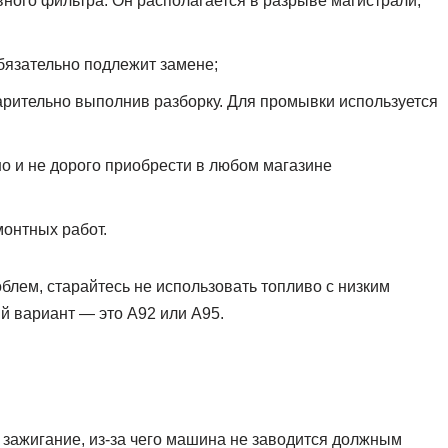
ного фильтра. Он располагается в разрыве магистрали,
бязательно подлежит замене;
арительно выполнив разборку. Для промывки используется
о и не дорого приобрести в любом магазине
онтных работ.
лем, старайтесь не использовать топливо с низким
й вариант — это А92 или А95.
 зажигание, из-за чего машина не заводится должным