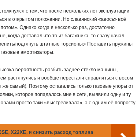
толкнулся с тем, что после нескольких лет эксплуатации,
ься в открытом положении. Но славянский «авось» всё
отом». Однако когда я несколько раз, достаточно
, когда доставал что-то из багажника, то сразу начал
аменить/подтянуть штатные торсионы;• Поставить пружины
ь газовые амортизаторы.
 высока вероятность разбить заднее стекло машины,
ем растянулись и вообще перестали справляться с весом
т же самый). Поэтому оставались только газовые упоры от
ики, которое попадалось мне в сети, выявили одну и ту
порами просто таки «выстреливала», а с одним её попросту
SE, X22XE, и снизить расход топлива