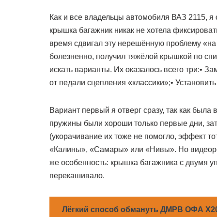
Как и все владельцы автомобиля ВАЗ 2115, я с
крышка багажник никак не хотела фиксироват
время сдвигал эту нерешённую проблему «на п
болезненно, получил тяжёлой крышкой по спине
искать варианты. Их оказалось всего три:• З
от педали сцепления «классики»;• Установит
Вариант первый я отверг сразу, так как была
пружины были хороши только первые дни, зат
(укорачивание их тоже не помогло, эффект то
«Калины», «Самары» или «Нивы». Но видеорол
же особенность: крышка багажника с двумя у
перекашивало.
Лёгкий способ обмануть ДМРВ ОФА X20