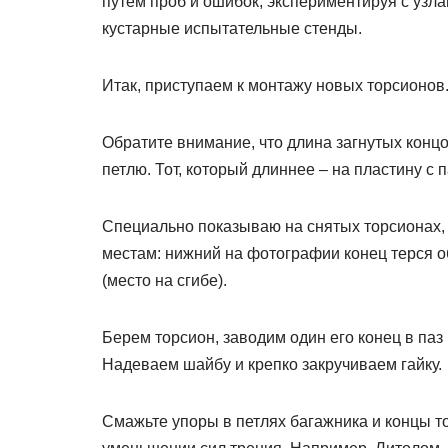
путем проб и ошибок, экспериментируя с узла
кустарные испытательные стенды.
Итак, приступаем к монтажу новых торсионов
Обратите внимание, что длина загнутых концов
петлю. Тот, который длиннее – на пластину с 
Специально показываю на снятых торсионах,
местам: нижний на фотографии конец терся об
(место на сгибе).
Берем торсион, заводим один его конец в паз
Надеваем шайбу и крепко закручиваем гайку.
Смажьте упоры в петлях багажника и концы то