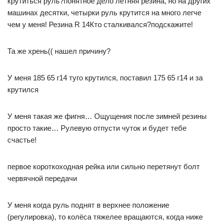
крутиться руль?понятное дело летняя резина, но на других
машинах десятки, четырки руль крутится на много легче
чем у меня! Резина R 14Кто сталкивался?подскажите!
Та же хрень(( нашел причину?
У меня 185 65 г14 туго крутился, поставил 175 65 г14 и за
крутился
У меня такая же фигня… Ощущения после зимней резины
просто такие… Рулевую отпусти чуток и будет тебе
счастье!
первое короткоходная рейка или сильно перетянут болт
червячной передачи
У меня когда руль поднят в верхнее положение
(регулировка), то колёса тяжелее вращаются, когда ниже