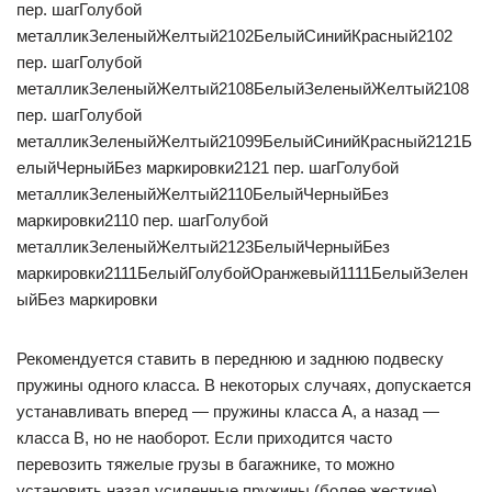
пер. шагГолубой
металликЗеленыйЖелтый2102БелыйСинийКрасный2102
пер. шагГолубой
металликЗеленыйЖелтый2108БелыйЗеленыйЖелтый2108
пер. шагГолубой
металликЗеленыйЖелтый21099БелыйСинийКрасный2121Б
елыйЧерныйБез маркировки2121 пер. шагГолубой
металликЗеленыйЖелтый2110БелыйЧерныйБез
маркировки2110 пер. шагГолубой
металликЗеленыйЖелтый2123БелыйЧерныйБез
маркировки2111БелыйГолубойОранжевый1111БелыйЗелен
ыйБез маркировки
Рекомендуется ставить в переднюю и заднюю подвеску
пружины одного класса. В некоторых случаях, допускается
устанавливать вперед — пружины класса А, а назад —
класса В, но не наоборот. Если приходится часто
перевозить тяжелые грузы в багажнике, то можно
установить назад усиленные пружины (более жесткие).