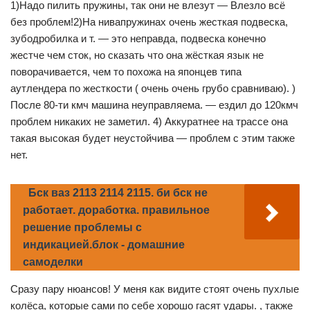
1)Надо пилить пружины, так они не влезут — Влезло всё
без проблем!2)На нивапружинах очень жесткая подвеска,
зубодробилка и т. — это неправда, подвеска конечно
жестче чем сток, но сказать что она жёсткая язык не
поворачивается, чем то похожа на японцев типа
аутлендера по жесткости ( очень очень грубо сравниваю). )
После 80-ти кмч машина неуправляема. — ездил до 120кмч
проблем никаких не заметил. 4) Аккуратнее на трассе она
такая высокая будет неустойчива — проблем с этим также
нет.
Бск ваз 2113 2114 2115. би бск не
работает. доработка. правильное
решение проблемы с
индикацией.блок - домашние
самоделки
Сразу пару нюансов! У меня как видите стоят очень пухлые
колёса, которые сами по себе хорошо гасят удары. , также