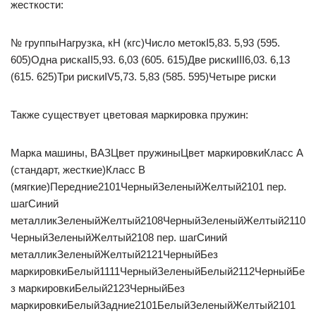
жесткости:
№ группыНагрузка, кН (кгс)Число метокI5,83. 5,93 (595.
605)Одна рискаII5,93. 6,03 (605. 615)Две рискиIII6,03. 6,13
(615. 625)Три рискиIV5,73. 5,83 (585. 595)Четыре риски
Также существует цветовая маркировка пружин:
Марка машины, ВАЗЦвет пружиныЦвет маркировкиКласс А
(стандарт, жесткие)Класс В
(мягкие)Передние2101ЧерныйЗеленыйЖелтый2101 пер.
шагСиний
металликЗеленыйЖелтый2108ЧерныйЗеленыйЖелтый2110
ЧерныйЗеленыйЖелтый2108 пер. шагСиний
металликЗеленыйЖелтый2121ЧерныйБез
маркировкиБелый1111ЧерныйЗеленыйБелый2112ЧерныйБе
з маркировкиБелый2123ЧерныйБез
маркировкиБелыйЗадние2101БелыйЗеленыйЖелтый2101